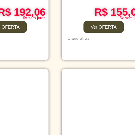
R$ 192,06
R$ 155,
6x sem juros
5x sem j
r OFERTA
Ver OFERTA
1 ano atrás