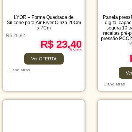
LYOR – Forma Quadrada de
Panela pressã
Silicone para Air Fryer Cinza 20Cm
digital capa
x 7Cm
segura 10 t
receitas pré-
R$ 26,82
pressão PCC20
R$ 23,40
R
Á vista
Ver OFERTA
1 ano atrás
Ve
1 ano atrás