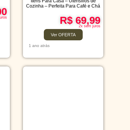
Itens Para Casa – Utensílios de
Cozinha – Perfeita Para Café e Chá
00
R$ 69,99
uros
2x sem juros
Ver OFERTA
1 ano atrás