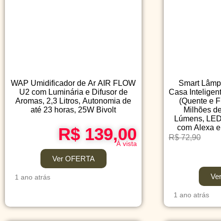
WAP Umidificador de Ar AIR FLOW
Smart Lâmpa
U2 com Luminária e Difusor de
Casa Inteligen
Aromas, 2,3 Litros, Autonomia de
(Quente e F
até 23 horas, 25W Bivolt
Milhões de
Lúmens, LED,
com Alexa e
R$ 139,00
R$ 72,90
Á vista
Ver OFERTA
Ve
1 ano atrás
1 ano atrás