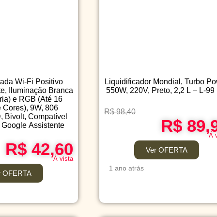
da Wi-Fi Positivo
Liquidificador Mondial, Turbo P
te, Iluminação Branca
550W, 220V, Preto, 2,2 L – L-99
ria) e RGB (Até 16
 Cores), 9W, 806
R$ 98,40
 Bivolt, Compatível
R$ 89,
 Google Assistente
Á 
R$ 42,60
Ver OFERTA
Á vista
1 ano atrás
r OFERTA