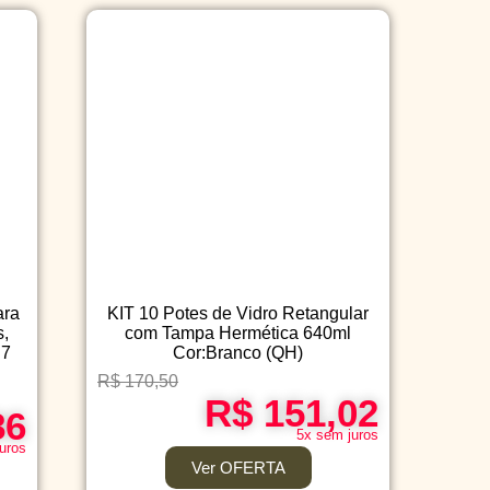
ara
KIT 10 Potes de Vidro Retangular
s,
com Tampa Hermética 640ml
 7
Cor:Branco (QH)
R$ 170,50
R$ 151,02
86
5x sem juros
uros
Ver OFERTA