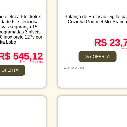
o elétrica Electrolux
Balança de Precisão Digital pa
cidade 6L silenciosa
Cozinha Gourmet Mix Branc
ravas segurança 15
programadas 3 níveis
 inox preto 127v por
R$ 23,
ita Lobo
Á 
R$ 545,12
Ver OFERTA
10x sem juros
1 ano atrás
r OFERTA