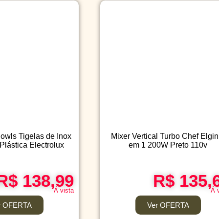
owls Tigelas de Inox
Mixer Vertical Turbo Chef Elgin
lástica Electrolux
em 1 200W Preto 110v
R$ 138,99
R$ 135,
Á vista
Á 
r OFERTA
Ver OFERTA