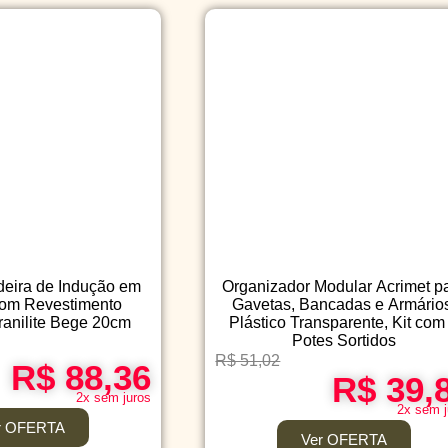
deira de Indução em
Organizador Modular Acrimet p
com Revestimento
Gavetas, Bancadas e Armário
anilite Bege 20cm
Plástico Transparente, Kit com
Potes Sortidos
R$ 51,02
R$ 88,36
R$ 39,
2x sem juros
2x sem j
r OFERTA
Ver OFERTA