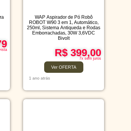
ra
WAP Aspirador de Pó Robô
o
ROBOT W90 3 em 1, Automático,
250ml, Sistema Antiqueda e Rodas
Emborrachadas, 30W 3,6VDC
Bivolt
79
R$ 399,00
vista
7x sem juros
Ver OFERTA
1 ano atrás