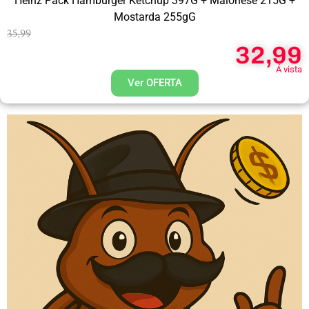
Heinz Pack Hamburger Ketchup 397G + Maionese 215G +
Mostarda 255gG
35,99
32,99
Á vista
Ver OFERTA