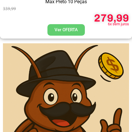
Max Preto 10 Peças
339,99
279,99
6x sem juros
Ver OFERTA