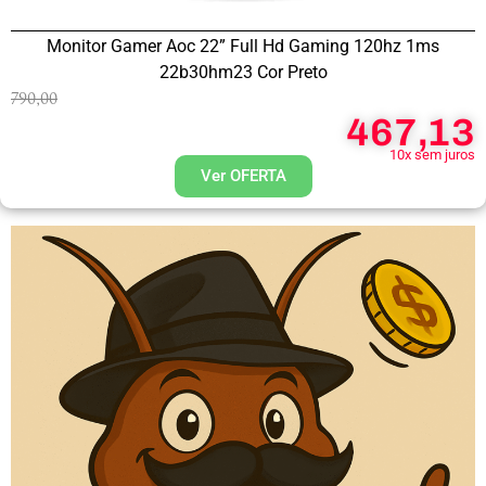
Monitor Gamer Aoc 22” Full Hd Gaming 120hz 1ms
22b30hm23 Cor Preto
790,00
467,13
10x sem juros
Ver OFERTA