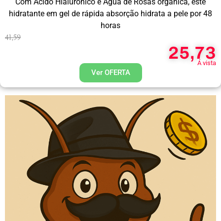
Com Ácido Hialurônico e Água de Rosas orgânica, este
hidratante em gel de rápida absorção hidrata a pele por 48
horas
41,59
25,73
Á vista
Ver OFERTA